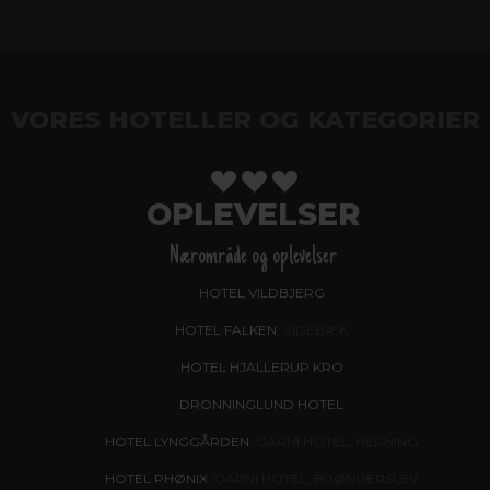
VORES HOTELLER OG KATEGORIER
OPLEVELSER
Nærområde og oplevelser
HOTEL VILDBJERG
HOTEL FALKEN
, VIDEBÆK
HOTEL HJALLERUP KRO
DRONNINGLUND HOTEL
HOTEL LYNGGÅRDEN
, GARNI HOTEL, HERNING
HOTEL PHØNIX
, GARNI HOTEL, BRØNDERSLEV