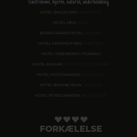
Gastronomi, byerne, naturen, underholdning
HOTEL ÅRSLEV KRO
, BRABRAND
HOTEL MEDI
, IKAST
ØSTERGAARDS HOTEL
, HERNING
HOTEL MENSTRUP KRO
, NÆSTVED
HOTEL VISSENBJERG STORKRO
HOTEL ANSGAR
, GARNI HOTEL, ESBJERG
HOTEL POSTGAARDEN
, FREDERICIA
HOTEL BYMOSE HEGN
, HELSINGE
HOTEL PEJSEGAARDEN
, BRÆDSTRUP
FORKÆLELSE