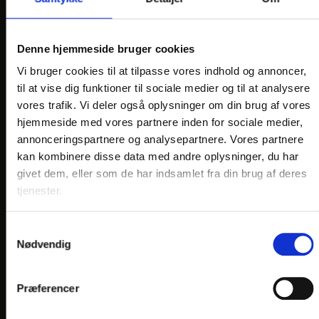
Kystvej 32
DK-8500 Grenaa
Telefon: +45 8632 2500
Denne hjemmeside bruger cookies
E-mail:
info@
hotel-marina.dk
Vi bruger cookies til at tilpasse vores indhold og annoncer,
til at vise dig funktioner til sociale medier og til at analysere
En del af:
vores trafik. Vi deler også oplysninger om din brug af vores
hjemmeside med vores partnere inden for sociale medier,
annonceringspartnere og analysepartnere. Vores partnere
kan kombinere disse data med andre oplysninger, du har
givet dem, eller som de har indsamlet fra din brug af deres
tjenester.
LINKS
Samtykkevalg
PRAKTISK INFO
Nødvendig
GENERELLE BESTEMMELSER
JOB PÅ HOTELLET
Præferencer
PERSONDATAPOLITIK