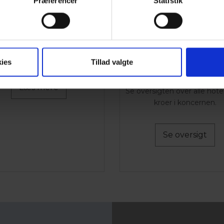
Præferencer
Statistik
GRUPPER
DANSKE HOTELL
A/S
Vi tilbyder gruppepriser
ies
Tillad valgte
Hotel Marina er en del af 
Hoteller A/S.
Læs mere
Se oversigten over alle hote
kroer i koncernen.
Se oversigt