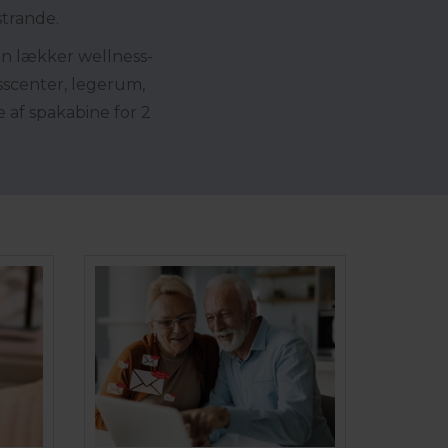
strande.
 en lækker wellness-
sscenter, legerum,
 af spakabine for 2