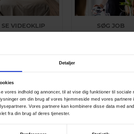
SE VIDEOKLIP
SØG JOB
 videoer af Hotel Marina
Se ledige stillinger
Læs mere
Læs mere
Detaljer
ookies
se vores indhold og annoncer, til at vise dig funktioner til sociale
oplysninger om din brug af vores hjemmeside med vores partnere i
ysepartnere. Vores partnere kan kombinere disse data med andr
et fra din brug af deres tjenester.