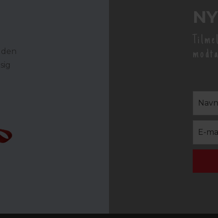
NY
Tilme
r den
modta
sig