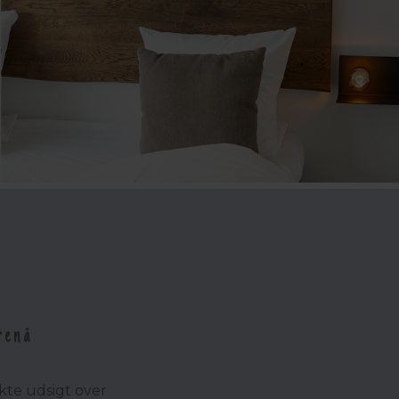
renå
kte udsigt over