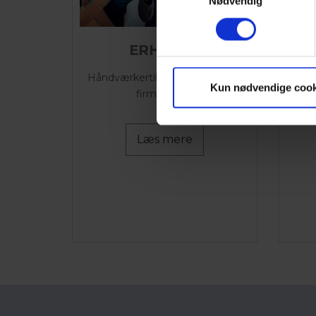
Nødvendig
ERHVERV
Håndværkertilbud, busrejser og
Kun nødvendige cook
firmaaftaler
Læs mere