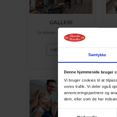
GALLERI
Se billeder af Hotel Marina
Se
Læs mere
Samtykke
Denne hjemmeside bruger c
Vi bruger cookies til at tilpas
vores trafik. Vi deler også 
annonceringspartnere og anal
dem, eller som de har indsaml
Samtykkevalg