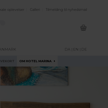
kale oplevelser
Galleri
Tilmelding til nyhedsmail
DANMARK
DA |
EN |
DE
AVEKORT
OM HOTEL MARINA