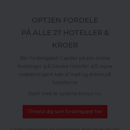
OPTJEN FORDELE
PÅ ALLE 27 HOTELLER &
KROER
Bliv fordelsgæst! Gælder på alle online
bookinger (på Danske Hoteller A/S' egne
websites) samt køb af mad og drikke på
hotellerne.
Start med at optjene bonus nu:
Tilmeld dig som fordelsgæst her
Gratis parkering og opladning af el-bil er mulig