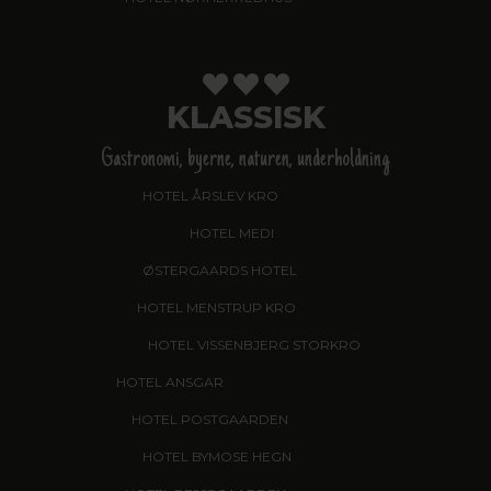
KLASSISK
Gastronomi, byerne, naturen, underholdning
HOTEL ÅRSLEV KRO
, BRABRAND
HOTEL MEDI
, IKAST
ØSTERGAARDS HOTEL
, HERNING
HOTEL MENSTRUP KRO
, NÆSTVED
HOTEL VISSENBJERG STORKRO
HOTEL ANSGAR
, GARNI HOTEL, ESBJERG
HOTEL POSTGAARDEN
, FREDERICIA
HOTEL BYMOSE HEGN
, HELSINGE