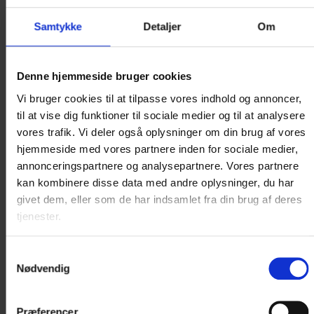
ONLINE BOOKING
Samtykke
Detaljer
Om
IKKE MULIGT
Denne hjemmeside bruger cookies
PÅ DEN VALGTE
Vi bruger cookies til at tilpasse vores indhold og annoncer,
DATO
til at vise dig funktioner til sociale medier og til at analysere
vores trafik. Vi deler også oplysninger om din brug af vores
hjemmeside med vores partnere inden for sociale medier,
Det er ikke muligt at booke online på
annonceringspartnere og analysepartnere. Vores partnere
nuværende tidspunkt.
kan kombinere disse data med andre oplysninger, du har
givet dem, eller som de har indsamlet fra din brug af deres
Kontakt os for booking og nærmere
tjenester.
information på +45 8632 2500
eller..
Samtykkevalg
Nødvendig
< VÆLG NY DATO I KALENDEREN
Præferencer