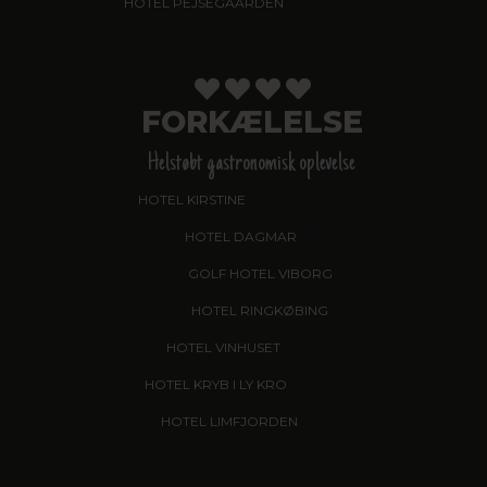
HOTEL PEJSEGAARDEN
, BRÆDSTRUP
FORKÆLELSE
Helstøbt gastronomisk oplevelse
HOTEL KIRSTINE
, NÆSTVED - NYHED!
HOTEL DAGMAR
, RIBE
GOLF HOTEL VIBORG
HOTEL RINGKØBING
HOTEL VINHUSET
, NÆSTVED
HOTEL KRYB I LY KRO
, FREDERICIA
HOTEL LIMFJORDEN
, THISTED