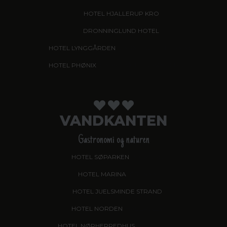
HOTEL HJALLERUP KRO
DRONNINGLUND HOTEL
HOTEL LYNGGÅRDEN
, GARNI HOTEL, HERNING
HOTEL PHØNIX
, GARNI HOTEL, BRØNDERSLEV
VANDKANTEN
Gastronomi og naturen
HOTEL SØPARKEN
, AABYBRO
HOTEL MARINA
, GRENAA
HOTEL JUELSMINDE STRAND
HOTEL NORDEN
, HADERSLEV
HOTEL NØRHERREDHUS
, NORDBORG