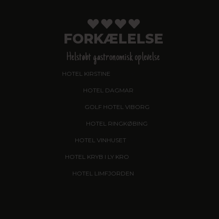
FORKÆLELSE
Helstøbt gastronomisk oplevelse
HOTEL KIRSTINE
, NÆSTVED - NYHED!
HOTEL DAGMAR
, RIBE
GOLF HOTEL VIBORG
HOTEL RINGKØBING
HOTEL VINHUSET
, NÆSTVED
HOTEL KRYB I LY KRO
, FREDERICIA
HOTEL LIMFJORDEN
, THISTED