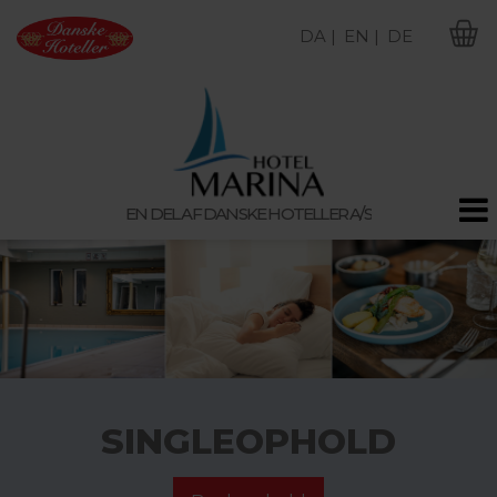
DA |
EN |
DE
M
EN DEL AF DANSKE HOTELLER A/S
SINGLEOPHOLD