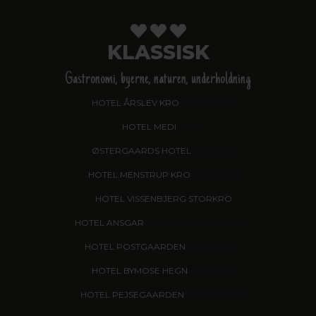
KLASSISK
Gastronomi, byerne, naturen, underholdning
HOTEL ÅRSLEV KRO
, BRABRAND
HOTEL MEDI
, IKAST
ØSTERGAARDS HOTEL
, HERNING
HOTEL MENSTRUP KRO
, NÆSTVED
HOTEL VISSENBJERG STORKRO
HOTEL ANSGAR
, GARNI HOTEL, ESBJERG
HOTEL POSTGAARDEN
, FREDERICIA
HOTEL BYMOSE HEGN
, HELSINGE
HOTEL PEJSEGAARDEN
, BRÆDSTRUP