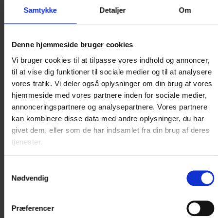
ONLINE BOOKING
Samtykke
Detaljer
Om
IKKE MULIGT
PÅ DEN VALGTE
Denne hjemmeside bruger cookies
Vi bruger cookies til at tilpasse vores indhold og annoncer,
DATO
til at vise dig funktioner til sociale medier og til at analysere
vores trafik. Vi deler også oplysninger om din brug af vores
Det er ikke muligt at booke online på
hjemmeside med vores partnere inden for sociale medier,
nuværende tidspunkt.
annonceringspartnere og analysepartnere. Vores partnere
kan kombinere disse data med andre oplysninger, du har
Kontakt os for booking og nærmere
givet dem, eller som de har indsamlet fra din brug af deres
information på +45 8632 2500
tjenester.
eller..
Samtykkevalg
Nødvendig
< VÆLG NY DATO I KALENDEREN
Præferencer