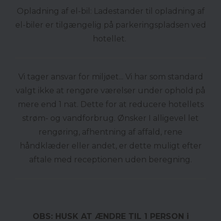
Opladning af el-bil: Ladestander til opladning af
el-biler er tilgængelig på parkeringspladsen ved
hotellet.
Vi tager ansvar for miljøet... Vi har som standard
valgt ikke at rengøre værelser under ophold på
mere end 1 nat. Dette for at reducere hotellets
strøm- og vandforbrug. Ønsker I alligevel let
rengøring, afhentning af affald, rene
håndklæder eller andet, er dette muligt efter
aftale med receptionen uden beregning.
OBS: HUSK AT ÆNDRE TIL 1 PERSON i