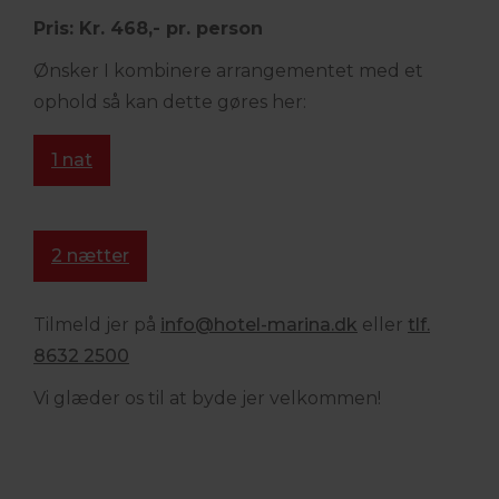
Pris: Kr. 468,- pr. person
Ønsker I kombinere arrangementet med et
ophold så kan dette gøres her:
1 nat
2 nætter
Tilmeld jer på
info@
hotel-marina.dk
eller
tlf.
8632 2500
Vi glæder os til at byde jer velkommen!