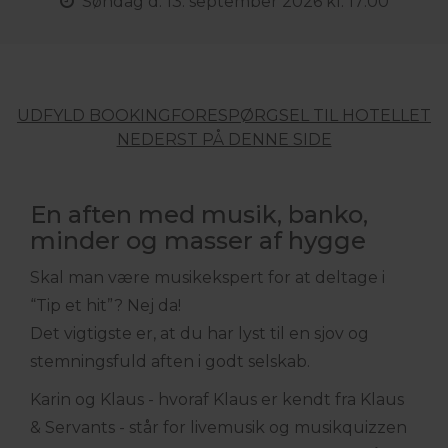
Søndag
d. 13. september 2026 kl. 17:00
UDFYLD BOOKINGFORESPØRGSEL TIL HOTELLET
NEDERST PÅ DENNE SIDE
En aften med musik, banko,
minder og masser af hygge
Skal man være musikekspert for at deltage i
“Tip et hit”? Nej da!
Det vigtigste er, at du har lyst til en sjov og
stemningsfuld aften i godt selskab.
Karin og Klaus - hvoraf Klaus er kendt fra Klaus
& Servants - står for livemusik og musikquizzen