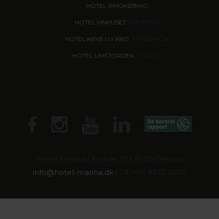
HOTEL RINGKØBING
HOTEL VINHUSET
, NÆSTVED
HOTEL KRYB I LY KRO
, FREDERICIA
HOTEL LIMFJORDEN
, THISTED
Hotel Marina | Kystvej 32 | 8500 Grenaa
info@
hotel-marina.dk
| Tlf. +45 8632 2500