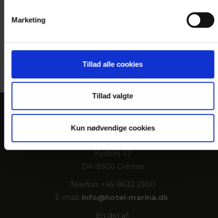
Marketing
Du modtager kopi af dine
forespørgsel pr. mail
Tillad alle cookies
Tillad valgte
KONTAKT
Kun nødvendige cookies
Hotel Marina
Kystvej 32
DK-8500 Grenaa
Telefon: +45 8632 2500
E-mail:
info@
hotel-marina.dk
En del af: