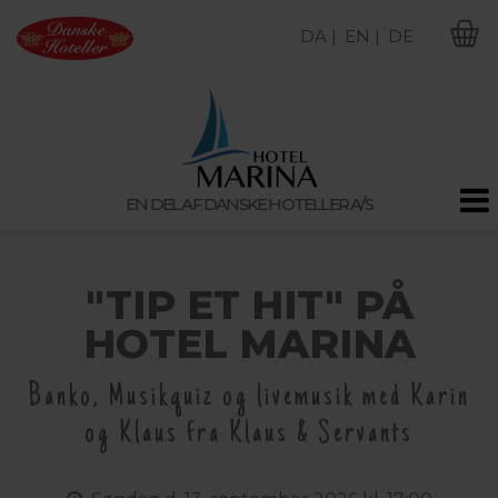
DA |
EN |
DE
M
EN DEL AF DANSKE HOTELLER A/S
"TIP ET HIT" PÅ
HOTEL MARINA
Banko, Musikquiz og livemusik med Karin
og Klaus fra Klaus & Servants