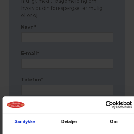
muligt med tilbagemelding om,
hvorvidt din forespørgsel er mulig
eller ej.
Navn
*
E-mail
*
Telefon
*
Antal personer
*
Samtykke
Detaljer
Om
Ønsker til evt. overnatning