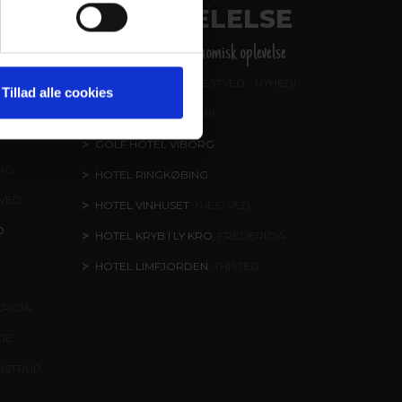
FORKÆLELSE
en,
Helstøbt gastronomisk oplevelse
HOTEL KIRSTINE
, NÆSTVED - NYHED!
Tillad alle cookies
ND
HOTEL DAGMAR
, RIBE
GOLF HOTEL VIBORG
ING
HOTEL RINGKØBING
TVED
HOTEL VINHUSET
, NÆSTVED
O
HOTEL KRYB I LY KRO
, FREDERICIA
,
HOTEL LIMFJORDEN
, THISTED
ERICIA
NGE
DSTRUP