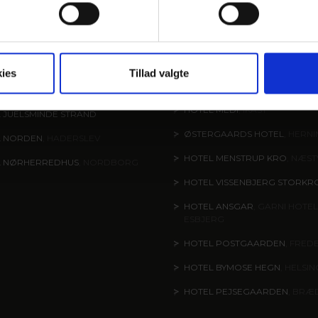
ANDKANTEN
KLASSISK
Gastronomi og naturen
Gastronomi, byerne, natur
underholdning
 SØPARKEN
, AABYBRO
ies
Tillad valgte
HOTEL ÅRSLEV KRO
, BRABRA
 MARINA
, GRENAA
HOTEL MEDI
, IKAST
 JUELSMINDE STRAND
ØSTERGAARDS HOTEL
, HERN
L NORDEN
, HADERSLEV
HOTEL MENSTRUP KRO
, NÆS
L NØRHERREDHUS
, NORDBORG
HOTEL VISSENBJERG STORKR
HOTEL ANSGAR
, GARNI HOTEL
ESBJERG
HOTEL POSTGAARDEN
, FRED
HOTEL BYMOSE HEGN
, HELSI
HOTEL PEJSEGAARDEN
, BRÆ