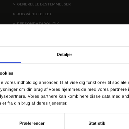
GENERELLE BESTEMMELSER
JOB PÅ HOTELLET
PERSONDATAPOLITIK
COOKIEPOLITIK
DANSKE HOTELLER
NYHEDSMAIL
Detaljer
ookies
se vores indhold og annoncer, til at vise dig funktioner til sociale
oplysninger om din brug af vores hjemmeside med vores partnere i
ysepartnere. Vores partnere kan kombinere disse data med andr
et fra din brug af deres tjenester.
ORES HOTELLER OG KATEGORI
Præferencer
Statistik