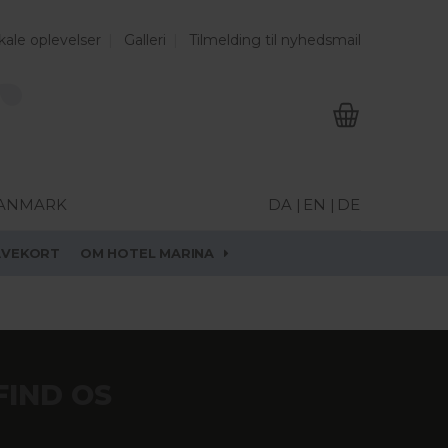
kale oplevelser
Galleri
Tilmelding til nyhedsmail
DANMARK
DA |
EN |
DE
AVEKORT
OM HOTEL MARINA
FIND OS