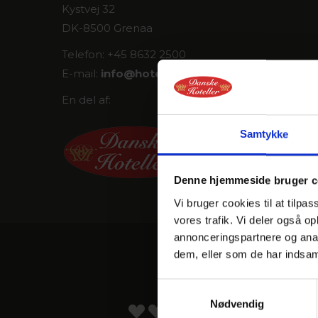
Kystvej 32
DK-8500 Grenaa
Telefon: +45 8632 2500
E-mail:
info@
hotel-marina.dk
En del af:
Samtykke
Denne hjemmeside bruger c
Vi bruger cookies til at tilpas
vores trafik. Vi deler også 
annonceringspartnere og anal
dem, eller som de har indsaml
V
Samtykkevalg
Nødvendig