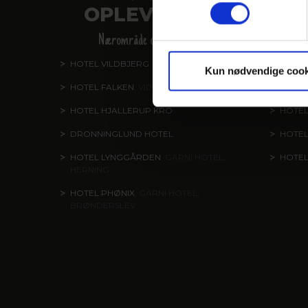
OPLEVELSER
V
Nærområde og oplevelser
HOTEL VILDBJERG
HOTEL
Kun nødvendige cook
HOTEL FALKEN
, VIDEBÆK
HOTEL
HOTEL HJALLERUP KRO
HOTEL
DRONNINGLUND HOTEL
HOTE
HOTEL LYNGGÅRDEN
, GARNI HOTEL,
HOTE
HERNING
HOTEL PHØNIX
, GARNI HOTEL,
BRØNDERSLEV