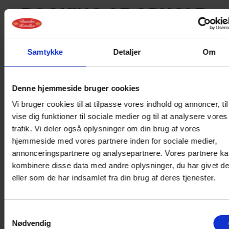
BOOKING AF OPHOLD
Book på tlf.
+45 8632 2500
eller på
mail
info@hotel-marina.dk
Samtykke
Detaljer
Om
Denne hjemmeside bruger cookies
Vi bruger cookies til at tilpasse vores indhold og annoncer, til
vise dig funktioner til sociale medier og til at analysere vores
trafik. Vi deler også oplysninger om din brug af vores
hjemmeside med vores partnere inden for sociale medier,
annonceringspartnere og analysepartnere. Vores partnere k
kombinere disse data med andre oplysninger, du har givet d
eller som de har indsamlet fra din brug af deres tjenester.
Samtykkevalg
Nødvendig