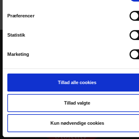
Præferencer
Statistik
KONTAKT
Marketing
Hotel Marina
Kystvej 32
DK-8500 Grenaa
Tillad alle cookies
Telefon: +45 8632 2500
E-mail:
info@
hotel-marina.dk
Tillad valgte
En del af:
Kun nødvendige cookies